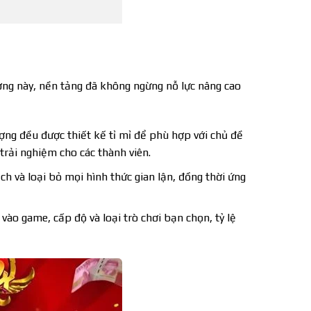
ượng này, nền tảng đã không ngừng nỗ lực nâng cao
ợng đều được thiết kế tỉ mỉ để phù hợp với chủ đề
trải nghiệm cho các thành viên.
h và loại bỏ mọi hình thức gian lận, đồng thời ứng
vào game, cấp độ và loại trò chơi bạn chọn, tỷ lệ