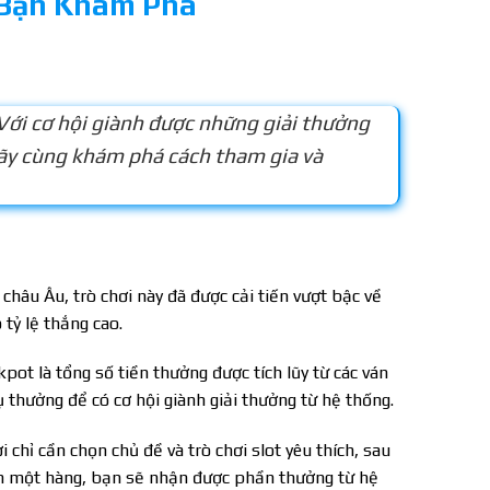
 Bạn Khám Phá
Với cơ hội giành được những giải thưởng
 Hãy cùng khám phá cách tham gia và
châu Âu, trò chơi này đã được cải tiến vượt bậc về
tỷ lệ thắng cao.
ot là tổng số tiền thưởng được tích lũy từ các ván
 thưởng để có cơ hội giành giải thưởng từ hệ thống.
 chỉ cần chọn chủ đề và trò chơi slot yêu thích, sau
rên một hàng, bạn sẽ nhận được phần thưởng từ hệ