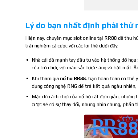
Lý do bạn nhất định phải thử
Hiện nay, chuyên mục slot online tại RR88 đã thu hú
trải nghiệm cá cược với các lợi thế dưới đây:
Nhà cái đã mạnh tay đầu tư vào hệ thống đồ họa 
của trò chơi, với màu sắc tươi sáng và bắt mắt. Â
Khi tham gia
nổ hũ RR88
, bạn hoàn toàn có thể 
dụng công nghệ RNG để trả kết quả ngẫu nhiên, đ
Mặc dù cách chơi của nổ hũ rất đơn giản, nhưng tỷ
cược sẽ có sự thay đổi, nhưng nhìn chung, phần t