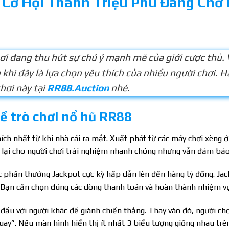
 Cơ Hội Thành Triệu Phú Đang Chờ
ơi đang thu hút sự chú ý mạnh mẽ của giới cược thủ. 
 khi đây là lựa chọn yêu thích của nhiều người chơi.
hơi này tại
RR88.Auction
nhé.
 về trò chơi nổ hũ RR88
ch nhất từ khi nhà cái ra mắt. Xuất phát từ các máy chơi xèng ở 
g lại cho người chơi trải nghiệm nhanh chóng nhưng vẫn đảm bảo 
phần thưởng Jackpot cực kỳ hấp dẫn lên đến hàng tỷ đồng. Jackp
. Bạn cần chọn đúng các dòng thanh toán và hoàn thành nhiệm vụ
đầu với người khác để giành chiến thắng. Thay vào đó, người chơi
uay”. Nếu màn hình hiển thị ít nhất 3 biểu tượng giống nhau t