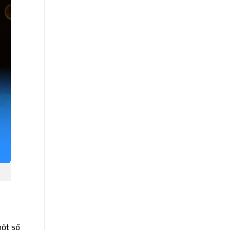
một số