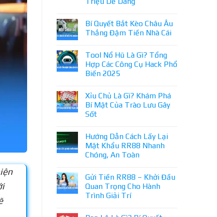
Triệu Dễ Dàng
Bí Quyết Bắt Kèo Châu Âu
Thắng Đậm Tiền Nhà Cái
Tool Nổ Hũ Là Gì? Tổng
Hợp Các Công Cụ Hack Phổ
Biến 2025
Xỉu Chủ Là Gì? Khám Phá
Bí Mật Của Trào Lưu Gây
Sốt
Hướng Dẫn Cách Lấy Lại
Mật Khẩu RR88 Nhanh
Chóng, An Toàn
iện
Gửi Tiền RR88 – Khởi Đầu
ới
Quan Trọng Cho Hành
Trình Giải Trí
ẽ