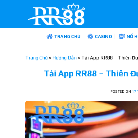
Skip
to
content
TRANG CHỦ
CASINO
NỔ H
Trang Chủ
»
Hướng Dẫn
»
Tải App RR88 – Thiên Đư
Tải App RR88 – Thiên Đ
POSTED ON
17 