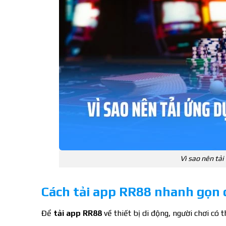
Vì sao nên tả
Cách tải app RR88 nhanh gọn 
Để
tải app RR88
về thiết bị di động, người chơi có 