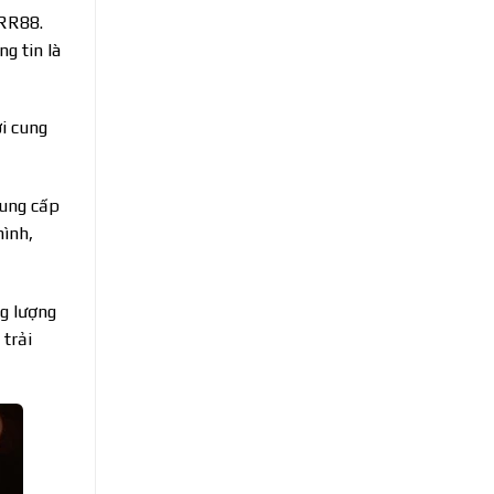
 RR88.
g tin là
ơi cung
cung cấp
hình,
ng lượng
 trải