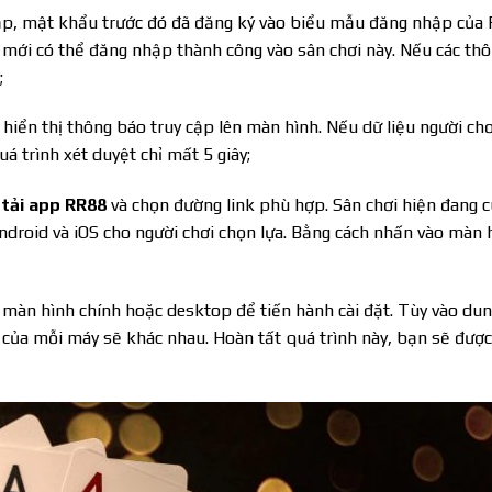
hập, mật khẩu trước đó đã đăng ký vào biểu mẫu đăng nhập của
ủ mới có thể đăng nhập thành công vào sân chơi này. Nếu các thôn
;
 hiển thị thông báo truy cập lên màn hình. Nếu dữ liệu người ch
uá trình xét duyệt chỉ mất 5 giây;
tải app RR88
và chọn đường link phù hợp. Sân chơi hiện đang 
ndroid và iOS cho người chơi chọn lựa. Bằng cách nhấn vào màn 
về màn hình chính hoặc desktop để tiến hành cài đặt. Tùy vào du
t của mỗi máy sẽ khác nhau. Hoàn tất quá trình này, bạn sẽ được