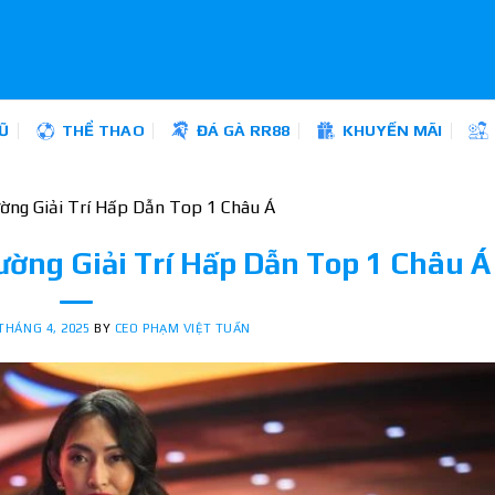
Ũ
THỂ THAO
ĐÁ GÀ RR88
KHUYẾN MÃI
ờng Giải Trí Hấp Dẫn Top 1 Châu Á
ường Giải Trí Hấp Dẫn Top 1 Châu Á
THÁNG 4, 2025
BY
CEO PHẠM VIỆT TUẤN