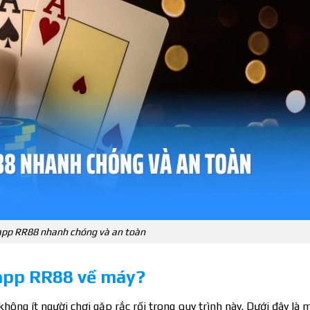
 app RR88 nhanh chóng và an toàn
i app RR88 về máy?
hông ít người chơi gặp rắc rối trong quy trình này. Dưới đây là 