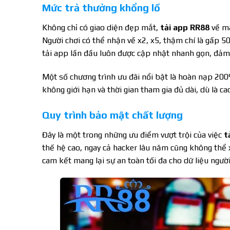
Mức trả thưởng khổng lồ
Không chỉ có giao diện đẹp mắt,
tải app RR88
về má
Người chơi có thể nhận về x2, x5, thậm chí là gấp 
tải app lần đầu luôn được cập nhật nhanh gọn, đảm
Một số chương trình ưu đãi nổi bật là hoàn nạp 20
không giới hạn và thời gian tham gia đủ dài, dù là c
Quy trình bảo mật chất lượng
Đây là một trong những ưu điểm vượt trội của việc
t
thế hệ cao, ngay cả hacker lâu năm cũng không thể 
cam kết mang lại sự an toàn tối đa cho dữ liệu ngườ