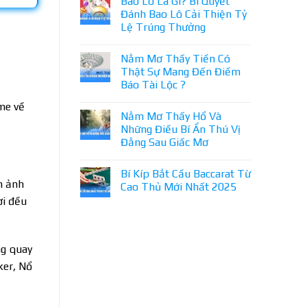
Bao Lô Là Gì? Bí Quyết
Đánh Bao Lô Cải Thiện Tỷ
Lệ Trúng Thưởng
Nằm Mơ Thấy Tiền Có
Thật Sự Mang Đến Điềm
Báo Tài Lộc ?
me về
Nằm Mơ Thấy Hổ Và
Những Điều Bí Ẩn Thú Vị
Đằng Sau Giấc Mơ
Bí Kíp Bắt Cầu Baccarat Từ
h ảnh
Cao Thủ Mới Nhất 2025
ơi đều
ng quay
ker, Nổ