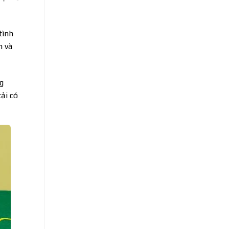
tình
m và
g
ải có