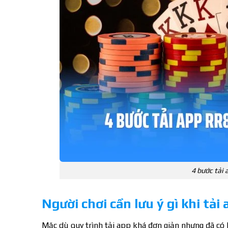
4 bước tải
Người chơi cần lưu ý gì khi tả
Mặc dù quy trình tải app khá đơn giản nhưng đã có k